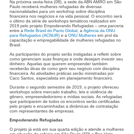
Na próxima sexta-feira (08), a sede da ABN AMRO em São
Paulo receberá mulheres refugiadas de diversas
nacionalidades para um workshop sobre disciplina
financeira nos negócios e na vida pessoal. O encontro será
o último da série de workshops temáticos realizados em
2019 pelo projeto Empoderando Refugiadas – uma parceria
entre a
Rede Brasil do Pacto Global
, a
Agência da ONU
para Refugiados (ACNUR)
e a
ONU Mulheres
em prol da
capacitação e empregabilidade de mulheres refugiadas no
Brasil.
As participantes do projeto serão instigadas a refletir sobre
como gerenciam suas finanças e onde desejam investir seu
dinheiro. Aquelas que querem empreender também
receberão dicas de como gerir seu negócio com disciplina
financeira. As atividades práticas serão ministradas por
Caco Santos, especialista em planejamento financeiro.
Durante o segundo semestre de 2019, o projeto ofereceu
workshops sobre mercado trabalho, leis e violência de
gênero, empreendedorismo e mídias sociais. As refugiadas
que participarem de todos os encontros serão certificadas
pelo projeto e encaminhadas a dinâmicas de contratação
com representantes de empresas.
Empoderando Refugiadas
O projeto já está em sua quarta edição e atende a mulheres
em situação de refúgio em São Paulo (SP) e Boa Vista